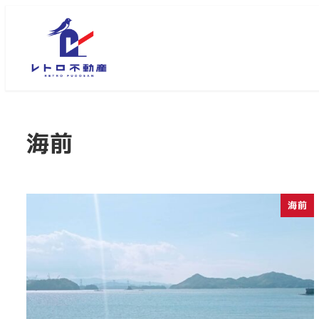
メ
イ
ン
コ
ン
テ
ン
海前
ツ
へ
移
海前
動